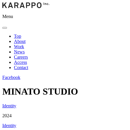
Menu
Top
About
Work
News
Careers
Access
Contact
Facebook
MINATO STUDIO
Identity
2024
Identity